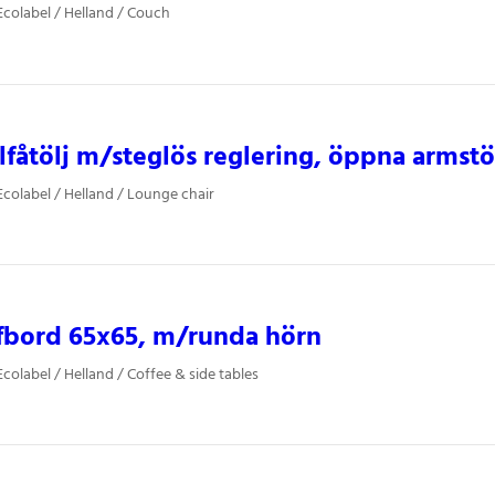
colabel / Helland / Couch
lfåtölj m/steglös reglering, öppna armst
colabel / Helland / Lounge chair
fbord 65x65, m/runda hörn
colabel / Helland / Coffee & side tables