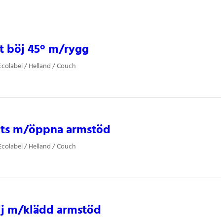
t böj 45° m/rygg
colabel / Helland / Couch
its m/öppna armstöd
colabel / Helland / Couch
lj m/klädd armstöd