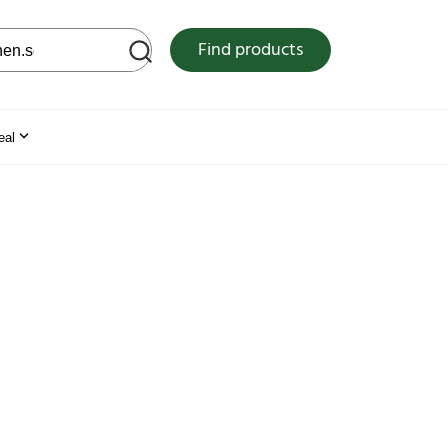
 web site
Find products
eal