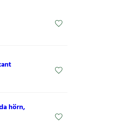
kant
da hörn,