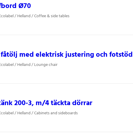
fbord Ø70
colabel / Helland / Coffee & side tables
lfåtölj med elektrisk justering och fotstöd
colabel / Helland / Lounge chair
änk 200-3, m/4 täckta dörrar
colabel / Helland / Cabinets and sideboards