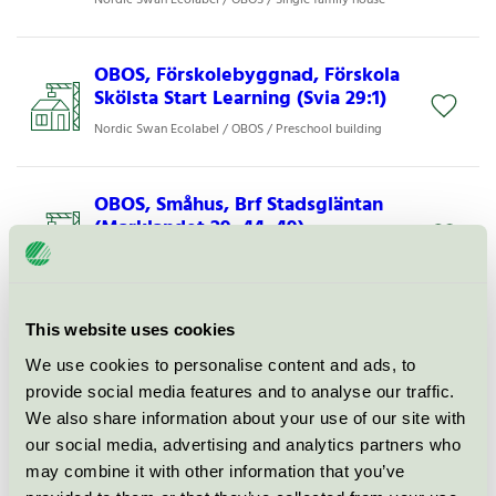
OBOS, Förskolebyggnad, Förskola
Skölsta Start Learning (Svia 29:1)
Nordic Swan Ecolabel / OBOS / Preschool building
OBOS, Småhus, Brf Stadsgläntan
(Marklandet 29, 44, 49)
Nordic Swan Ecolabel / Single family house
OBOS, Flerbostadshus, 400314
This website uses cookies
LSS-Boende Oxelösund (Boken 6)
We use cookies to personalise content and ads, to
Nordic Swan Ecolabel / OBOS / Building for
provide social media features and to analyse our traffic.
residential care facility
We also share information about your use of our site with
our social media, advertising and analytics partners who
may combine it with other information that you’ve
OBOS Sverige AB: Licens för att