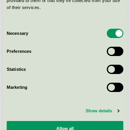
provided to them or that they’ve collected from your use
bygga Svanenmärkt småhus (Start
of their services.
Living)
Nordic Swan Ecolabel / OBOS / Single family house
Consent
Necessary
Selection
OBOS, Småhus, Brf Hjärtbladet
(Skrållan 2)
Nordic Swan Ecolabel / OBOS / Single family house
Preferences
Statistics
OBOS, Småhus, Smålandsvillan
Husqvarna (Tahe 1:130)
Nordic Swan Ecolabel / OBOS / Single family house
Marketing
OBOS Sverige AB: Licens för att
bygga Svanenmärkt
Show details
förskolebyggnader
Nordic Swan Ecolabel / OBOS / Preschool building
Allow all