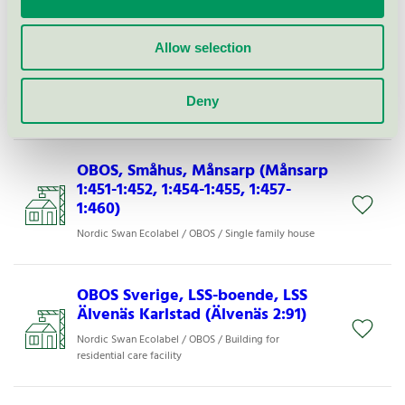
OBOS, Småhus, Brf Önskan i
Allow selection
Rydebäck (Borgen 1, Brändön,
Sandön 1)
Deny
Nordic Swan Ecolabel / OBOS / Single family house
OBOS, Småhus, Månsarp (Månsarp
1:451-1:452, 1:454-1:455, 1:457-
1:460)
Nordic Swan Ecolabel / OBOS / Single family house
OBOS Sverige, LSS-boende, LSS
Älvenäs Karlstad (Älvenäs 2:91)
Nordic Swan Ecolabel / OBOS / Building for
residential care facility