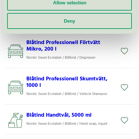
Allow selection
Blåtind Professionell Bio
Avfettning, 1000 l
Deny
Nordic Swan Ecolabel / Blåtind / Degreaser
Blåtind Professionell Förtvätt
Mikro, 200 l
Nordic Swan Ecolabel / Blåtind / Degreaser
Blåtind Professionell Skumtvätt,
1000 l
Nordic Swan Ecolabel / Blåtind / Vehicle Shampoo
Blåtind Handtvål, 5000 ml
Nordic Swan Ecolabel / Blåtind / Hand soap, liquid