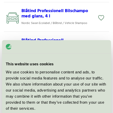
Blåtind Professionell Bilschampo
med glans, 4 l
Nordic Swan Ecolabel / Blåtind / Vehicle Shampoo
Blåtind Professionell
Fälgrengöring Alkalisk, 25 l
Nordic Swan Ecolabel / Blåtind / Wheel and tire
cleaning
This website uses cookies
We use cookies to personalise content and ads, to
Blåtind Profesjonell Avrinning
provide social media features and to analyse our traffic.
med vax, 25 l
We also share information about your use of our site with
Nordic Swan Ecolabel / Blåtind / Other car- and
our social media, advertising and analytics partners who
boatcare product
may combine it with other information that you’ve
provided to them or that they’ve collected from your use
Blåtind Profesjonell Avrinning
of their services.