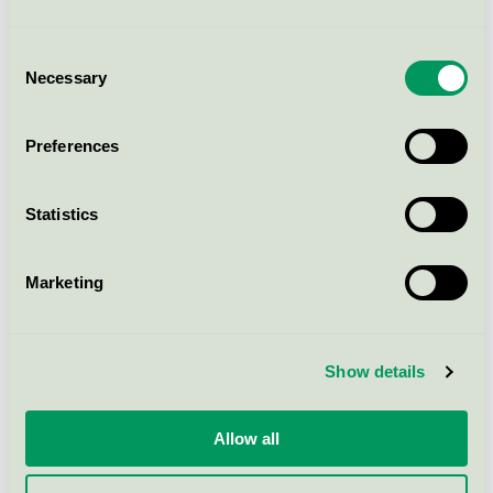
med vax, 200 l
Nordic Swan Ecolabel / Blåtind / Other car- and
boatcare product
Consent
Necessary
Selection
Blåtind Fasadtvätt Skummande, 1
Preferences
l
Nordic Swan Ecolabel / Blåtind / Facade cleaner
Statistics
Blåtind Profesjonell Superpolish,
1000 l
Marketing
Nordic Swan Ecolabel / Blåtind / Wax and polish
Show details
Blåtind Professionell
transporttvätt Plus, 25 l
Allow all
Nordic Swan Ecolabel / Blåtind / Degreaser