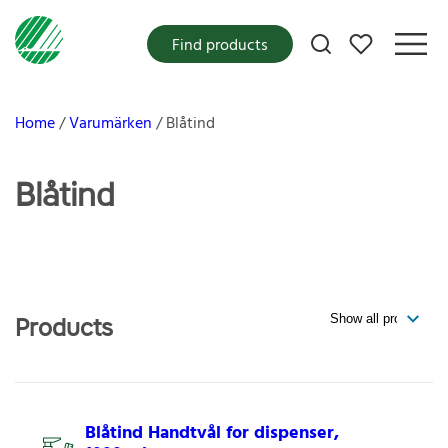
My favorites
Find products
Home
Varumärken
Blåtind
Blåtind
Products
Blåtind Handtvål for dispenser,