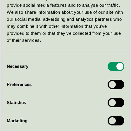
provide social media features and to analyse our traffic.
We also share information about your use of our site with
YES Original Allt i Ett, 63
our social media, advertising and analytics partners who
kapslar
may combine it with other information that you’ve
Svanen / Yes / Maskindiskmedel
provided to them or that they’ve collected from your use
of their services.
YES Platinum Allt i Ett, 34
kapslar
Consent
Svanen / Yes / Maskindiskmedel
Necessary
Selection
YES Platinum Allt i Ett, 26
Preferences
kapslar
Svanen / Yes / Maskindiskmedel
Statistics
YES Original Allt i Ett, 39
Marketing
kapslar