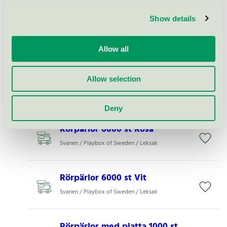
Show details
Pony beads transparenta 1000
st
Svanen / Playbox of Sweden / Leksak
Allow all
Rörpärlor 1000 st ljusbrun
Allow selection
Svanen / Playbox of Sweden / Leksak
Deny
Rörpärlor 6000 st Rosa
Svanen / Playbox of Sweden / Leksak
Rörpärlor 6000 st Vit
Svanen / Playbox of Sweden / Leksak
Rörpärlor med platta 1000 st