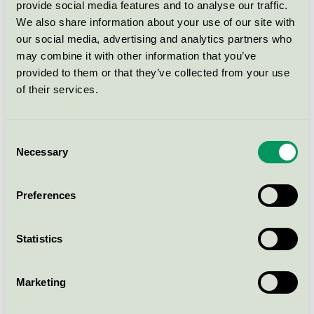
provide social media features and to analyse our traffic.
We also share information about your use of our site with
our social media, advertising and analytics partners who
Rörpärlor 10- färgmix 1000 st, i
may combine it with other information that you’ve
burk med platta
provided to them or that they’ve collected from your use
Svanen / Playbox of Sweden / Leksak
of their services.
Pärlplattor Enhörning &
Consent
Prinsessa
Necessary
Selection
Svanen / Playbox of Sweden / Leksak
Preferences
Rörpärlor XL orange 1000 st
Svanen / Playbox of Sweden / Leksak
Statistics
Rörpärlor 5000 st Lila
Marketing
Svanen / Playbox of Sweden / Leksak