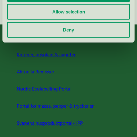
Fortsätt
Allow selection
Deny
Kriterier, ansökan & avgifter
Aktuella Remisser
Nordic Ecolabelling Portal
Portal för massa, papper & tryckerier
Svanens husproduktportal-HPP