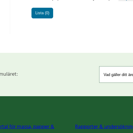
Lista (0)
rmuläret:
rtal för massa, papper &
Rapporter & undersöknin