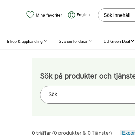
Sök på webbpla
English
Mina favoriter
Inköp & upphandling
Svanen förklarar
EU Green Deal
Sök på produkter och tjänst
Sök på webbplatsen
0 träffar
(0 produkter & 0 Tjänster)
Export