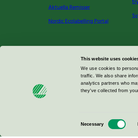
tr
Aktuella Remisser
Sv
Nordic Ecolabelling Portal
Miljömärkning Sverige AB
This website uses cookie
Box
38114
We use cookies to personal
traffic. We also share info
100 64
Stockholm
analytics partners who may
they’ve collected from your
© 2026
Consent
Necessary
Selection