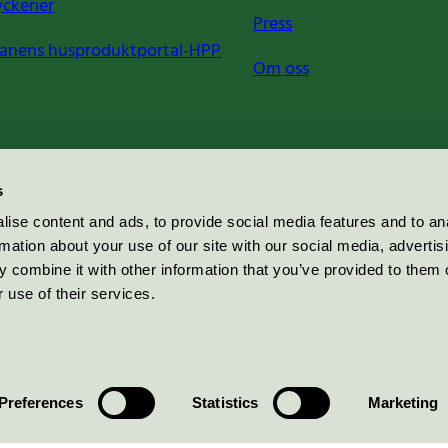
yckerier
Press
anens husproduktportal-HPP
Om oss
s
ise content and ads, to provide social media features and to an
rmation about your use of our site with our social media, advertis
 combine it with other information that you’ve provided to them o
 use of their services.
Preferences
Statistics
Marketing