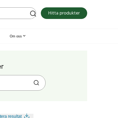
tsen
Hitta produkter
Om oss
er
era resultat