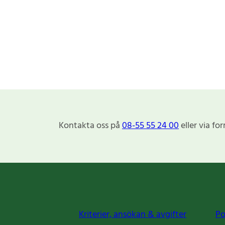
Kontakta oss på
08-55 55 24 00
eller via fo
Kriterier, ansökan & avgifter
Po