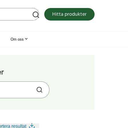
tsen
Hitta produkter
Om oss
er
rtera resultat