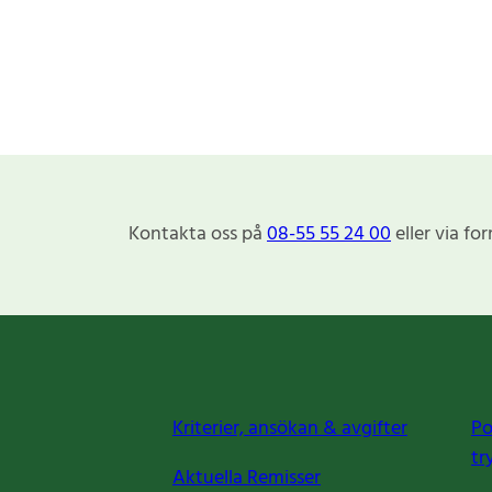
Kontakta oss på
08-55 55 24 00
eller via fo
Kriterier, ansökan & avgifter
Po
tr
Aktuella Remisser