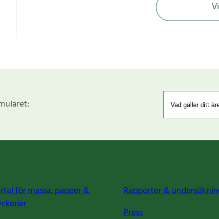
Vi
rmuläret:
rtal för massa, papper &
Rapporter & undersöknin
yckerier
Press