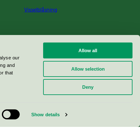
Visselblåsning
Allow all
alyse our
ing and
Allow selection
r that
Deny
Show details