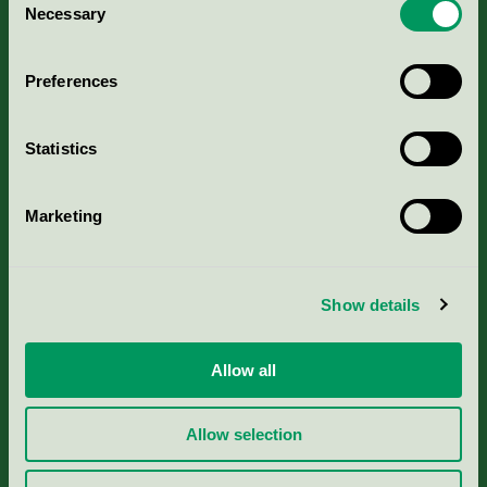
Kriterier, ansökan & avgifter
Necessary
Selection
Aktuella Remisser
Preferences
Nordic Ecolabelling Portal
Statistics
Portal för massa, papper & tryckerier
Marketing
Svanens husproduktportal-HPP
Show details
Rapporter & undersökningar
Press
Allow all
Om oss
Allow selection