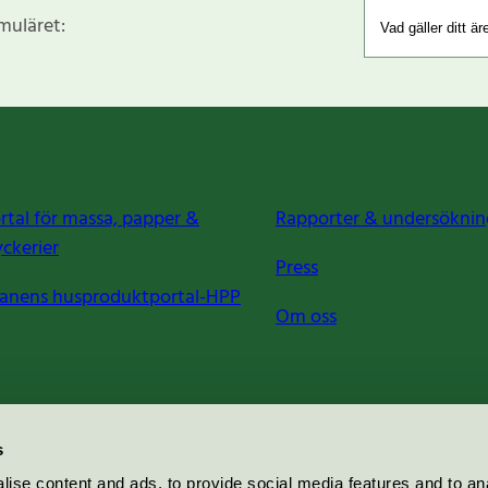
rmuläret:
rtal för massa, papper &
Rapporter & undersöknin
yckerier
Press
anens husproduktportal-HPP
Om oss
s
ise content and ads, to provide social media features and to an