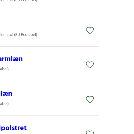
er, stol (EU Ecolabel)
er, stol (EU Ecolabel)
 armlæn
label)
mlæn
label)
dpolstret