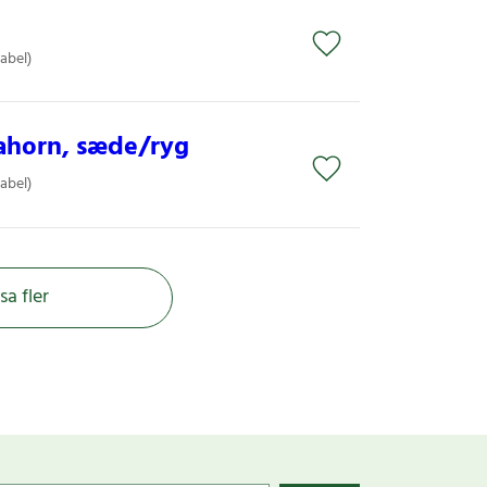
label)
 ahorn, sæde/ryg
label)
sa fler