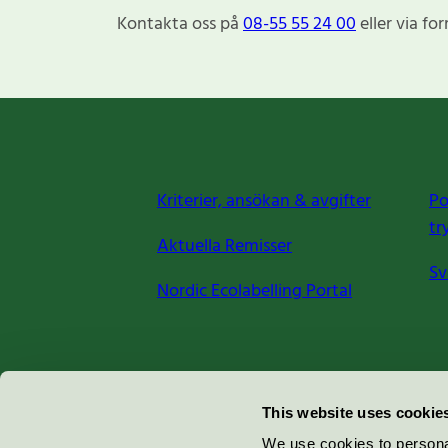
Kontakta oss på
08-55 55 24 00
eller via fo
Kriterier, ansökan & avgifter
Po
tr
Aktuella Remisser
Sv
Nordic Ecolabelling Portal
Miljömärkning Sverige AB
This website uses cookie
Box
38114
We use cookies to personal