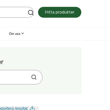
tsen
Hitta produkter
Om oss
er
xportera resultat