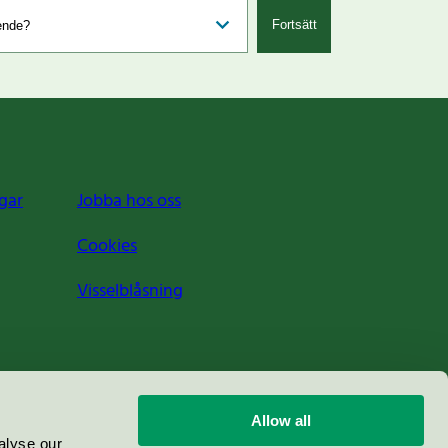
Fortsätt
gar
Jobba hos oss
Cookies
Visselblåsning
Allow all
alyse our