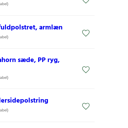
label)
 fuldpolstret, armlæn
label)
 ahorn sæde, PP ryg,
label)
ersidepolstring
label)