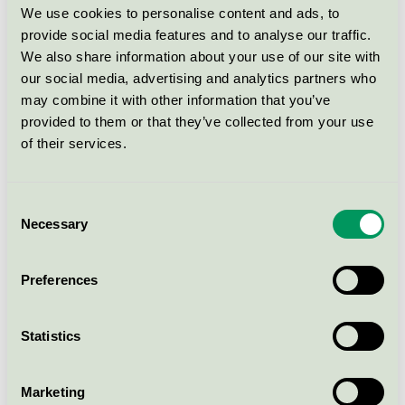
We use cookies to personalise content and ads, to
provide social media features and to analyse our traffic.
SINI Rengöringstablett
We also share information about your use of our site with
Badrum startpaket 7321
our social media, advertising and analytics partners who
Svanen / SINI / Bad - och
may combine it with other information that you’ve
sanitetsrengöringsmedel
provided to them or that they’ve collected from your use
of their services.
SINI rengörinstablett Badrum
refill 2 st art. 7301
Consent
Svanen / SINI / Bad - och
Necessary
sanitetsrengöringsmedel
Selection
Preferences
SINI rengöringstablett Toalett
startpaket art. 7325
Svanen / SINI / Bad - och
Statistics
sanitetsrengöringsmedel
Marketing