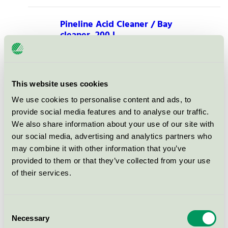
Pineline Acid Cleaner / Bay
cleaner, 200 l
Svanen / Pineline / Industriellt rengörings- och
avfettningsmedel
This website uses cookies
Pineline Varmkomponentvätt /
We use cookies to personalise content and ads, to
Comp-Clean FA, 200 l
provide social media features and to analyse our traffic.
Svanen / Pineline / Industriellt rengörings- och
We also share information about your use of our site with
avfettningsmedel
our social media, advertising and analytics partners who
may combine it with other information that you’ve
Pineline Metalltvätt, 4 l
provided to them or that they’ve collected from your use
of their services.
Svanen / Pineline / Industriellt rengörings- och
avfettningsmedel
Consent
Pineline Fettborttagare, 200 l
Necessary
Selection