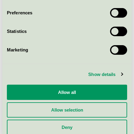
Svanen / Pineline / Industriellt rengörings- och
avfettningsmedel
Preferences
Pineline Power Cleaner, 200 l
Statistics
Svanen / Pineline / Industriellt rengörings- och
avfettningsmedel
Marketing
Pineline Pressure Wash HD, 20
l
Show details
Svanen / Pineline / Industriellt rengörings- och
avfettningsmedel
Allow all
Pineline Insect Remover
Allow selection
Svanen / Pineline / Insektsborttagning
Deny
Pineline Shine XL, 10 l