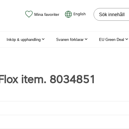
Sök på webbpla
English
Mina favoriter
Inköp & upphandling
Svanen förklarar
EU Green Deal
 Flox item. 8034851