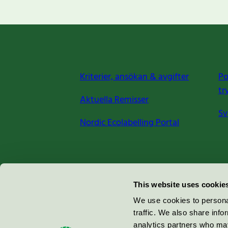
Kriterier, ansökan & avgifter
Po
tr
Aktuella Remisser
Sv
Nordic Ecolabelling Portal
Miljömärkning Sverige AB
This website uses cookie
Box
38114
We use cookies to personal
traffic. We also share info
100 64
Stockholm
analytics partners who may