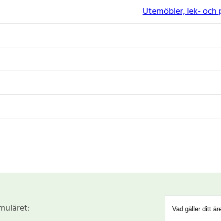
Utemöbler, lek- och 
rmuläret: