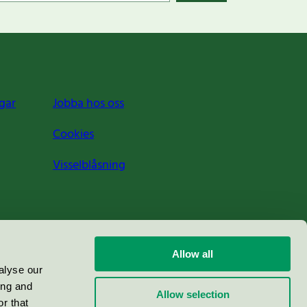
gar
Jobba hos oss
Cookies
Visselblåsning
Allow all
alyse our
ing and
Allow selection
r that