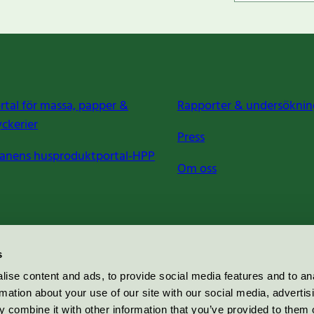
rtal för massa, papper &
Rapporter & undersöknin
yckerier
Press
anens husproduktportal-HPP
Om oss
s
ise content and ads, to provide social media features and to an
rmation about your use of our site with our social media, advertis
 combine it with other information that you’ve provided to them o