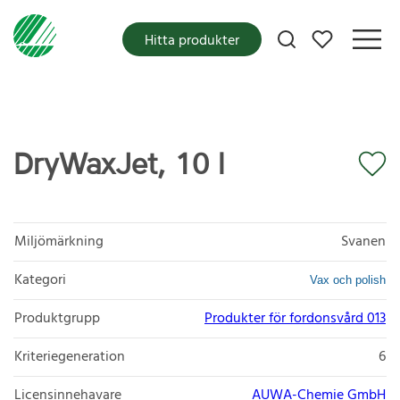
Mina favoriter
Hitta produkter
DryWaxJet, 10 l
Miljömärkning
Svanen
Kategori
Vax och polish
Produktgrupp
Produkter för fordonsvård 013
Kriteriegeneration
6
Licensinnehavare
AUWA-Chemie GmbH