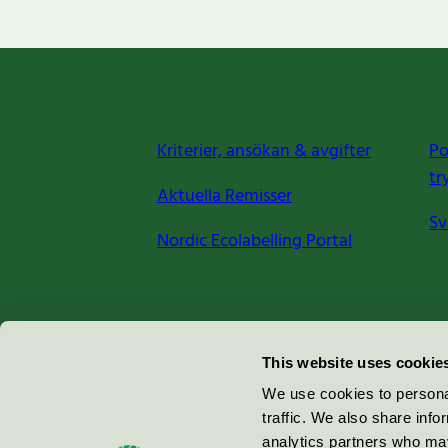
Kriterier, ansökan & avgifter
Po
tr
Aktuella Remisser
Sv
Nordic Ecolabelling Portal
Miljömärkning Sverige AB
This website uses cookie
Box
38114
We use cookies to personal
traffic. We also share info
100 64
Stockholm
analytics partners who may