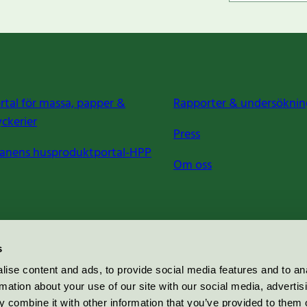
rtal för massa, papper &
Rapporter & undersöknin
yckerier
Press
anens husproduktportal-HPP
Om oss
s
ise content and ads, to provide social media features and to an
rmation about your use of our site with our social media, advertis
 combine it with other information that you’ve provided to them o