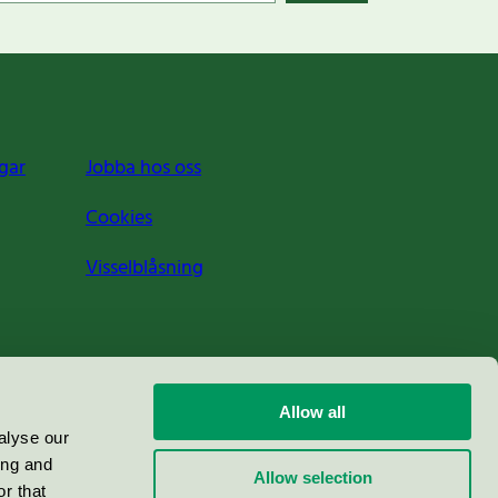
gar
Jobba hos oss
Cookies
Visselblåsning
Allow all
alyse our
ing and
Allow selection
r that