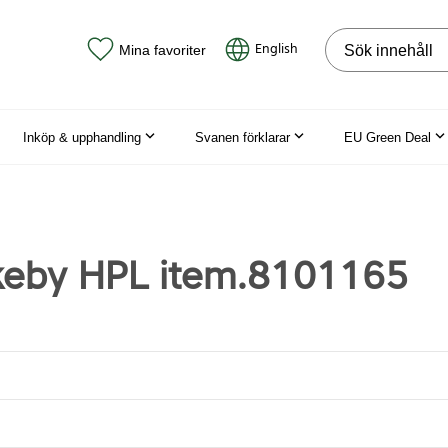
Sök på webbpla
English
Mina favoriter
Inköp & upphandling
Svanen förklarar
EU Green Deal
keby HPL item.8101165