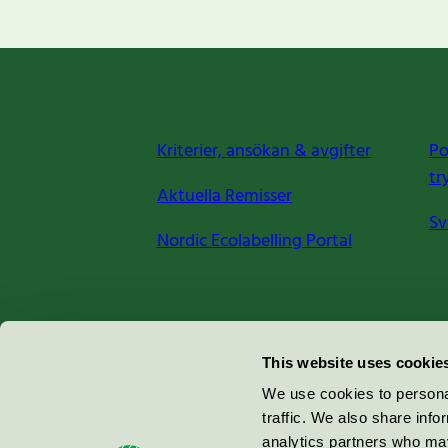
Kriterier, ansökan & avgifter
Po
tr
Aktuella Remisser
Sv
Nordic Ecolabelling Portal
Miljömärkning Sverige AB
This website uses cookie
Box
38114
We use cookies to personal
traffic. We also share info
100 64
Stockholm
analytics partners who may