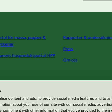
rtal för massa, papper &
Rapporter & undersöknin
yckerier
Press
anens husproduktportal-HPP
Om oss
s
ise content and ads, to provide social media features and to an
rmation about your use of our site with our social media, advertis
 combine it with other information that you’ve provided to them o