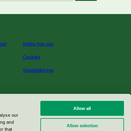
gar
Jobba hos oss
Cookies
Visselblåsning
Allow all
alyse our
ing and
Allow selection
r that