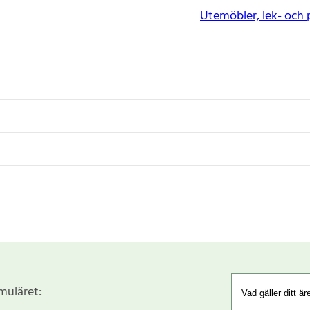
Utemöbler, lek- och 
rmuläret: