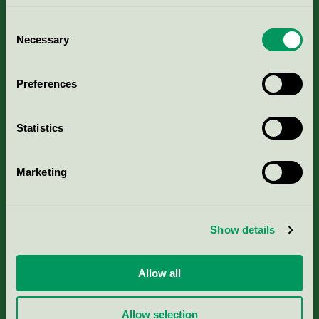
Consent
Necessary
Selection
Kriterier, ansökan & avgifter
Preferences
Aktuella Remisser
Statistics
Nordic Ecolabelling Portal
Marketing
Portal för massa, papper & tryckerier
Svanens husproduktportal-HPP
Show details
Rapporter & undersökningar
Allow all
Press
Allow selection