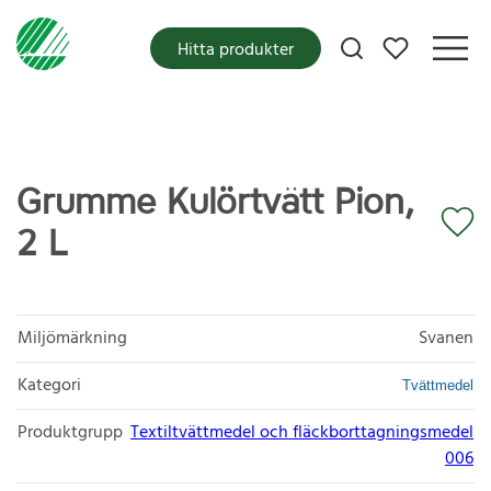
Mina favoriter
Hitta produkter
Grumme Kulörtvätt Pion,
2 L
Miljömärkning
Svanen
Kategori
Tvättmedel
Produktgrupp
Textiltvättmedel och fläckborttagningsmedel
006