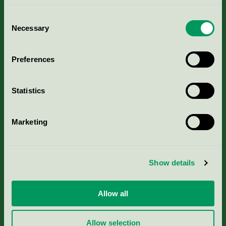
Consent
Necessary
Selection
Kriterier, ansökan & avgifter
Preferences
Aktuella Remisser
Statistics
Nordic Ecolabelling Portal
Marketing
Portal för massa, papper & tryckerier
Svanens husproduktportal-HPP
Show details
Rapporter & undersökningar
Allow all
Press
Allow selection