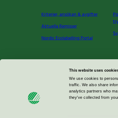
Kriterier, ansökan & avgifter
Po
tr
Aktuella Remisser
Sv
Nordic Ecolabelling Portal
Miljömärkning Sverige AB
This website uses cookie
Box
38114
We use cookies to personal
traffic. We also share info
100 64
Stockholm
analytics partners who may
they’ve collected from your
© 2026