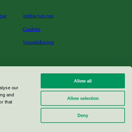
gar
Jobba hos oss
Cookies
Visselblåsning
Allow all
alyse our
ing and
Allow selection
r that
Deny