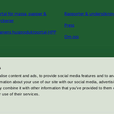
rtal för massa, papper &
Rapporter & undersöknin
yckerier
Press
anens husproduktportal-HPP
Om oss
s
ise content and ads, to provide social media features and to an
rmation about your use of our site with our social media, advertis
 combine it with other information that you’ve provided to them o
 use of their services.