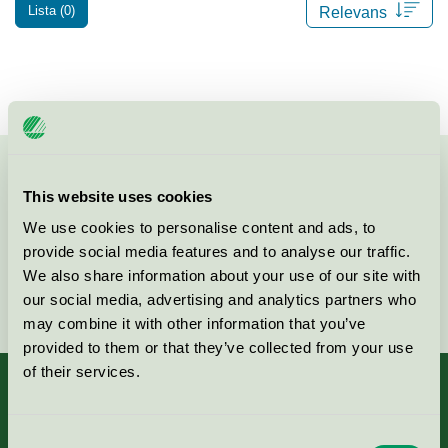
Lista (0)
Kontakta oss på
08-55 55 24 00
eller via formuläret:
This website uses cookies
We use cookies to personalise content and ads, to
provide social media features and to analyse our traffic.
We also share information about your use of our site with
Fortsätt
our social media, advertising and analytics partners who
may combine it with other information that you’ve
provided to them or that they’ve collected from your use
of their services.
Consent