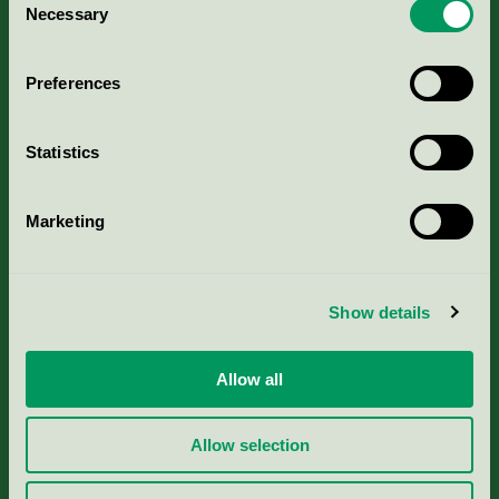
Kriterier, ansökan & avgifter
Necessary
Selection
Aktuella Remisser
Preferences
Nordic Ecolabelling Portal
Statistics
Portal för massa, papper & tryckerier
Marketing
Svanens husproduktportal-HPP
Show details
Rapporter & undersökningar
Press
Allow all
Om oss
Allow selection