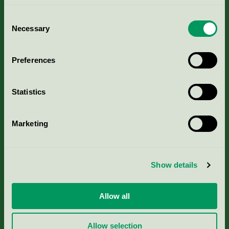
Consent
Necessary
Selection
Kriterier, ansökan & avgifter
Preferences
Aktuella Remisser
Statistics
Nordic Ecolabelling Portal
Marketing
Portal för massa, papper & tryckerier
Svanens husproduktportal-HPP
Show details
Rapporter & undersökningar
Allow all
Press
Allow selection