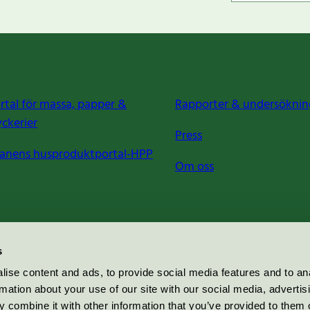
rtal för massa, papper &
Rapporter & undersöknin
yckerier
Press
anens husproduktportal-HPP
Om oss
s
ise content and ads, to provide social media features and to an
rmation about your use of our site with our social media, advertis
 combine it with other information that you’ve provided to them o