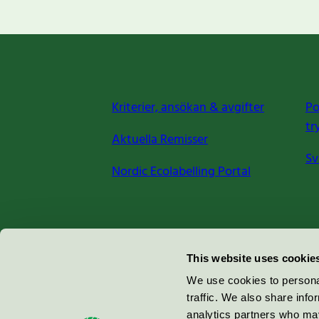
Kriterier, ansökan & avgifter
Po
tr
Aktuella Remisser
Sv
Nordic Ecolabelling Portal
Miljömärkning Sverige AB
This website uses cookie
Box
38114
We use cookies to personal
traffic. We also share info
100 64
Stockholm
analytics partners who may