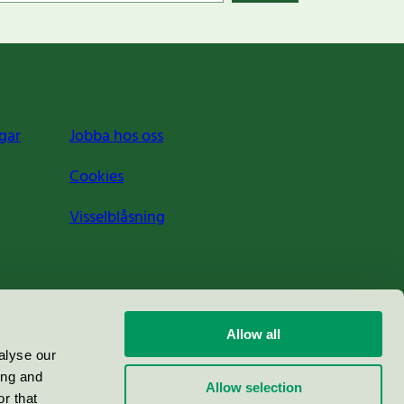
gar
Jobba hos oss
Cookies
Visselblåsning
Allow all
alyse our
ing and
Allow selection
r that