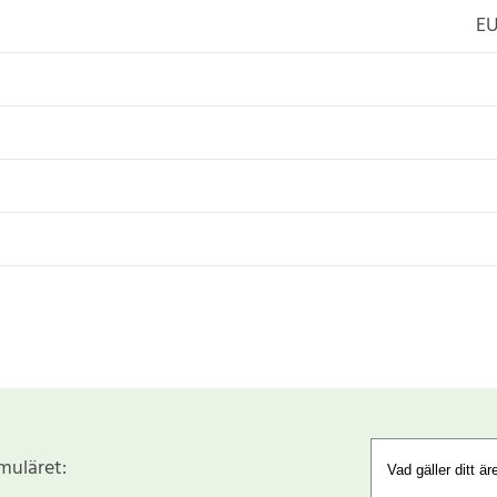
EU
rmuläret: