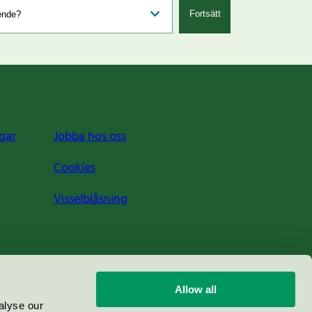
Fortsätt
gar
Jobba hos oss
Cookies
Visselblåsning
Allow all
alyse our