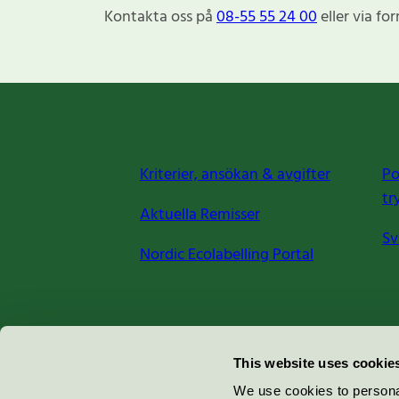
Kontakta oss på
08-55 55 24 00
eller via fo
Kriterier, ansökan & avgifter
Po
tr
Aktuella Remisser
Sv
Nordic Ecolabelling Portal
Miljömärkning Sverige AB
This website uses cookie
Box
38114
We use cookies to personal