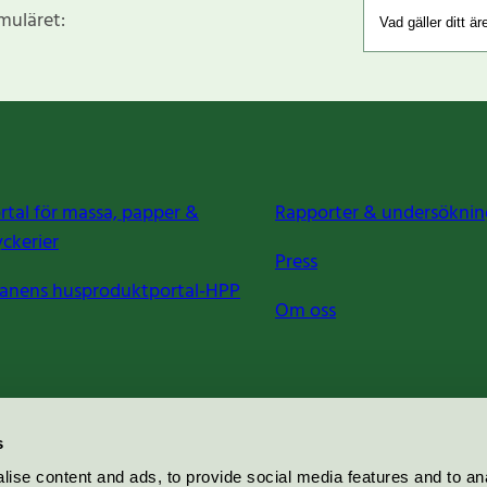
rmuläret:
rtal för massa, papper &
Rapporter & undersöknin
yckerier
Press
anens husproduktportal-HPP
Om oss
s
ise content and ads, to provide social media features and to an