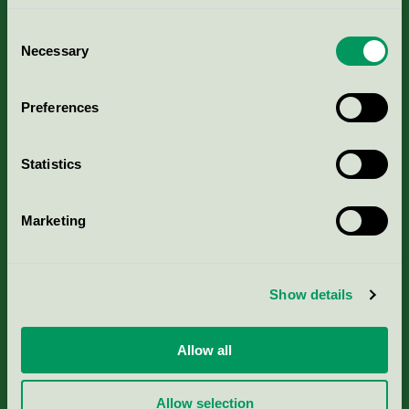
Consent
Necessary
Selection
Kriterier, ansökan & avgifter
Preferences
Aktuella Remisser
Statistics
Nordic Ecolabelling Portal
Marketing
Portal för massa, papper & tryckerier
Svanens husproduktportal-HPP
Show details
Rapporter & undersökningar
Allow all
Press
Allow selection