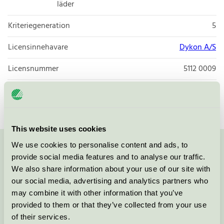
läder
Kriteriegeneration
5
Licensinnehavare
Dykon A/S
Licensnummer
5112 0009
Varumärke
Ringsted Dun
This website uses cookies
We use cookies to personalise content and ads, to
Kontakta oss på
08-55 55 24 00
eller via formuläret:
provide social media features and to analyse our traffic.
We also share information about your use of our site with
our social media, advertising and analytics partners who
may combine it with other information that you’ve
provided to them or that they’ve collected from your use
Fortsätt
of their services.