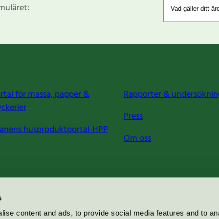
rmuläret:
rtal för massa, papper &
Rapporter & undersöknin
yckerier
Press
anens husproduktportal-HPP
Om oss
s
ise content and ads, to provide social media features and to an