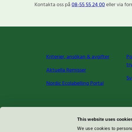
Kontakta oss på
08-55 55 24 00
eller via fo
Kriterier, ansökan & avgifter
Po
tr
Aktuella Remisser
Sv
Nordic Ecolabelling Portal
Miljömärkning Sverige AB
This website uses cookie
Box
38114
We use cookies to personal