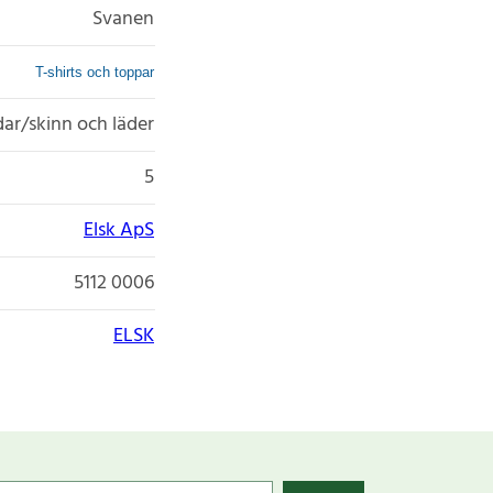
Svanen
T-shirts och toppar
udar/skinn och läder
5
Elsk ApS
5112 0006
ELSK