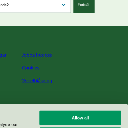
Fortsätt
gar
Jobba hos oss
Cookies
Visselblåsning
Allow all
alyse our