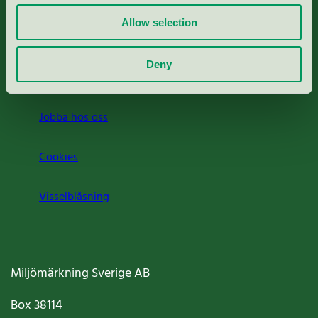
Allow selection
Press
Deny
Om oss
Jobba hos oss
Cookies
Visselblåsning
Miljömärkning Sverige AB
Box
38114