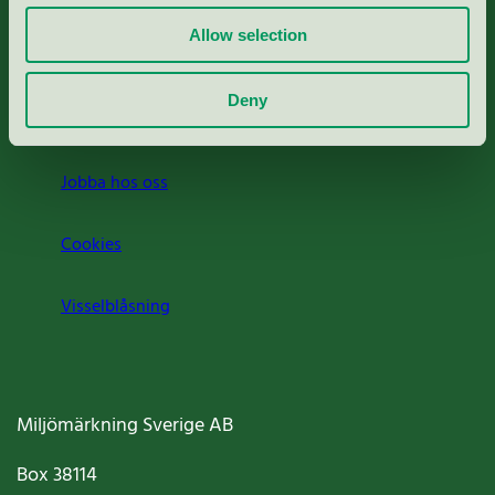
Allow selection
Press
Deny
Om oss
Jobba hos oss
Cookies
Visselblåsning
Miljömärkning Sverige AB
Box
38114