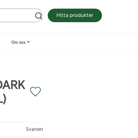
tsen
Hitta produkter
Om oss
DARK
L)
Svanen