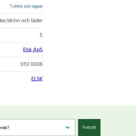
T-shirts och toppar
udar/skinn och läder
5
Elsk ApS
5112 0006
ELSK
Fortsätt