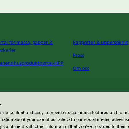
rtal för massa, papper &
Rapporter & undersöknin
yckerier
Press
anens husproduktportal-HPP
Om oss
s
ise content and ads, to provide social media features and to an
rmation about your use of our site with our social media, advertis
 combine it with other information that you’ve provided to them o