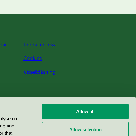
gar
Jobba hos oss
Cookies
Visselblåsning
Allow all
alyse our
ing and
Allow selection
r that