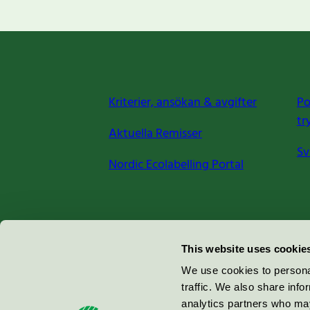
Kriterier, ansökan & avgifter
Po
tr
Aktuella Remisser
Sv
Nordic Ecolabelling Portal
Miljömärkning Sverige AB
This website uses cookie
Box
38114
We use cookies to personal
traffic. We also share info
100 64
Stockholm
analytics partners who may