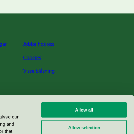
gar
Jobba hos oss
Cookies
Visselblåsning
Allow all
alyse our
ing and
Allow selection
r that