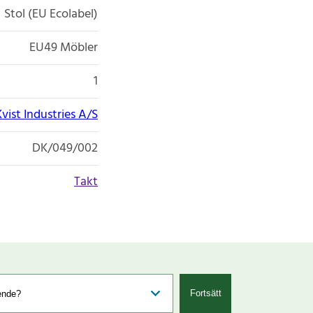
Stol (EU Ecolabel)
EU49 Möbler
1
Kvist Industries A/S
DK/049/002
Takt
Fortsätt