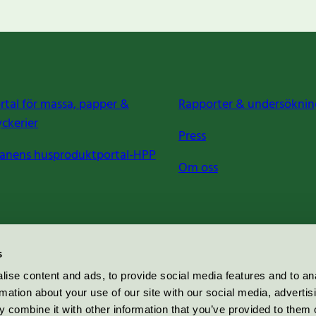
rtal för massa, papper &
Rapporter & undersöknin
yckerier
Press
anens husproduktportal-HPP
Om oss
s
ise content and ads, to provide social media features and to an
rmation about your use of our site with our social media, advertis
 combine it with other information that you’ve provided to them o