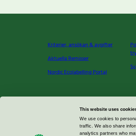
Kriterier, ansökan & avgifter
Po
tr
Aktuella Remisser
Sv
Nordic Ecolabelling Portal
Miljömärkning Sverige AB
This website uses cookie
Box
38114
We use cookies to personal
traffic. We also share info
100 64
Stockholm
analytics partners who may