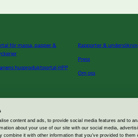
rtal för massa, papper &
Rapporter & undersöknin
yckerier
Press
anens husproduktportal-HPP
Om oss
s
ise content and ads, to provide social media features and to an
rmation about your use of our site with our social media, advertis
 combine it with other information that you’ve provided to them o