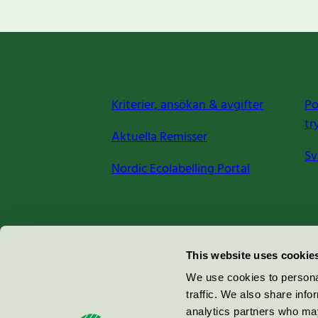
Kriterier, ansökan & avgifter
Po
tr
Aktuella Remisser
Sv
Nordic Ecolabelling Portal
Miljömärkning Sverige AB
This website uses cookie
Box
38114
We use cookies to personal
traffic. We also share info
100 64
Stockholm
analytics partners who may