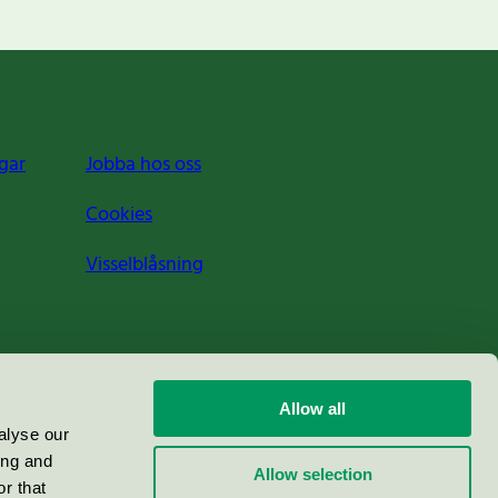
gar
Jobba hos oss
Cookies
Visselblåsning
Allow all
alyse our
ing and
Allow selection
r that