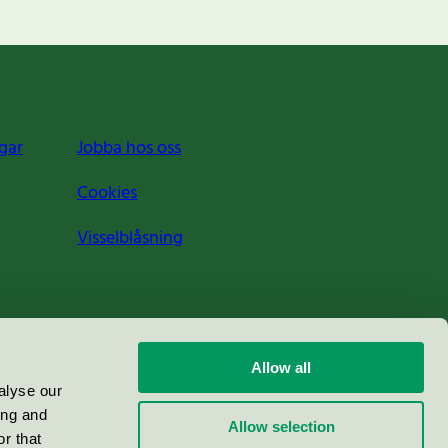
gar
Jobba hos oss
Cookies
Visselblåsning
Allow all
alyse our
ing and
Allow selection
r that