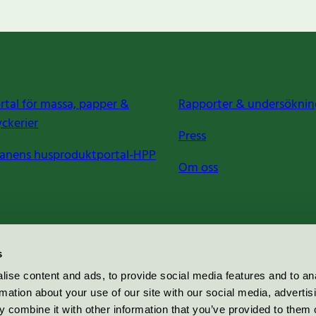
rtal för massa, papper &
Rapporter & undersöknin
yckerier
Press
anens husproduktportal-HPP
Om oss
s
ise content and ads, to provide social media features and to an
rmation about your use of our site with our social media, advertis
 combine it with other information that you’ve provided to them o