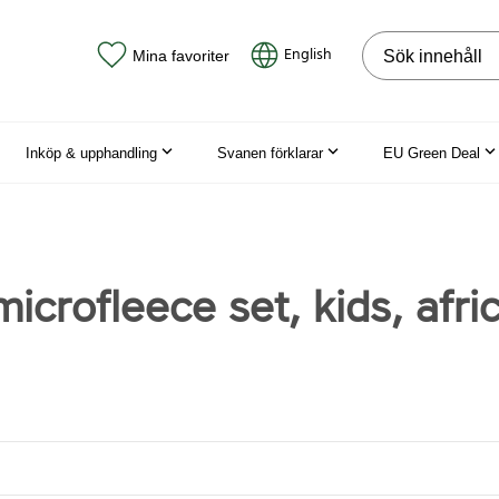
Sök på webbpla
English
Mina favoriter
Inköp & upphandling
Svanen förklarar
EU Green Deal
microfleece set, kids, afri