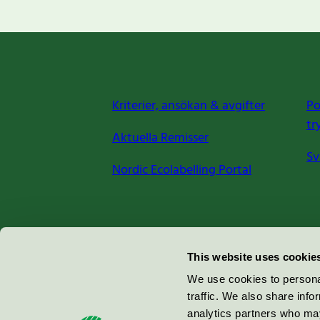
Kriterier, ansökan & avgifter
Po
tr
Aktuella Remisser
Sv
Nordic Ecolabelling Portal
Miljömärkning Sverige AB
This website uses cookie
Box
38114
We use cookies to personal
traffic. We also share info
100 64
Stockholm
analytics partners who may