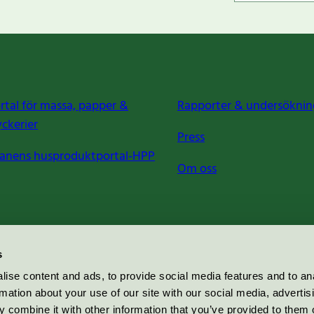
rtal för massa, papper &
Rapporter & undersöknin
yckerier
Press
anens husproduktportal-HPP
Om oss
s
ise content and ads, to provide social media features and to an
rmation about your use of our site with our social media, advertis
 combine it with other information that you’ve provided to them o