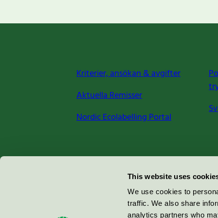
Kriterier, ansökan & avgifter
Po
tr
Aktuella Remisser
Sv
Nordic Ecolabelling Portal
Miljömärkning Sverige AB
This website uses cookie
Box
38114
We use cookies to personal
traffic. We also share info
100 64
Stockholm
analytics partners who may