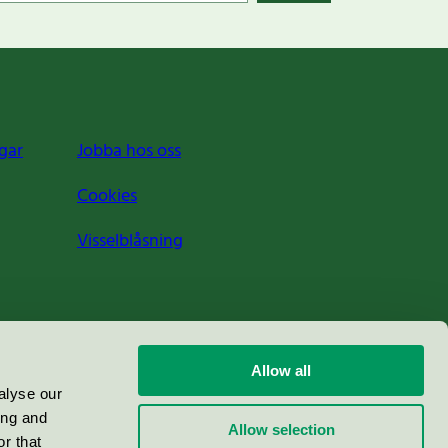
gar
Jobba hos oss
Cookies
Visselblåsning
Allow all
alyse our
ing and
Allow selection
r that