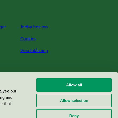
gar
Jobba hos oss
Cookies
Visselblåsning
Allow all
alyse our
ing and
Allow selection
r that
Deny