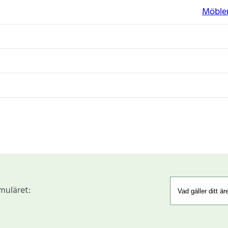
Möbler
rmuläret: