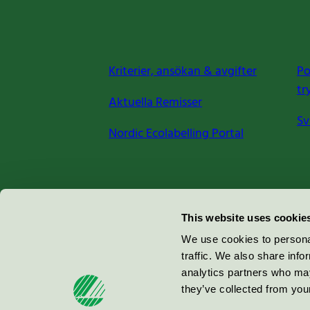
Kriterier, ansökan & avgifter
Po
tr
Aktuella Remisser
Sv
Nordic Ecolabelling Portal
Miljömärkning Sverige AB
This website uses cookie
Box
38114
We use cookies to personal
traffic. We also share info
100 64
Stockholm
analytics partners who may
they’ve collected from your