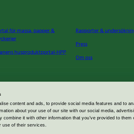
rtal för massa, papper &
Rapporter & undersöknin
yckerier
Press
anens husproduktportal-HPP
Om oss
s
ise content and ads, to provide social media features and to an
rmation about your use of our site with our social media, advertis
 combine it with other information that you’ve provided to them o
 use of their services.