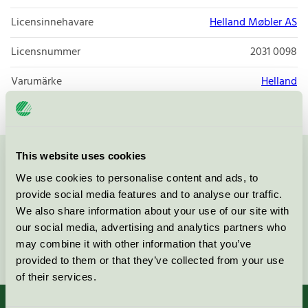
Licensinnehavare
Helland Møbler AS
Licensnummer
2031 0098
Varumärke
Helland
This website uses cookies
Kontakta oss på
08-55 55 24 00
eller via formuläret:
We use cookies to personalise content and ads, to
provide social media features and to analyse our traffic.
We also share information about your use of our site with
our social media, advertising and analytics partners who
may combine it with other information that you’ve
Fortsätt
provided to them or that they’ve collected from your use
of their services.