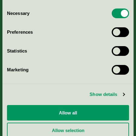
Consent
Necessary
Selection
Kriterier, ansökan & avgifter
Preferences
Aktuella Remisser
Statistics
Nordic Ecolabelling Portal
Marketing
Portal för massa, papper & tryckerier
Svanens husproduktportal-HPP
Show details
Rapporter & undersökningar
Allow all
Press
Allow selection