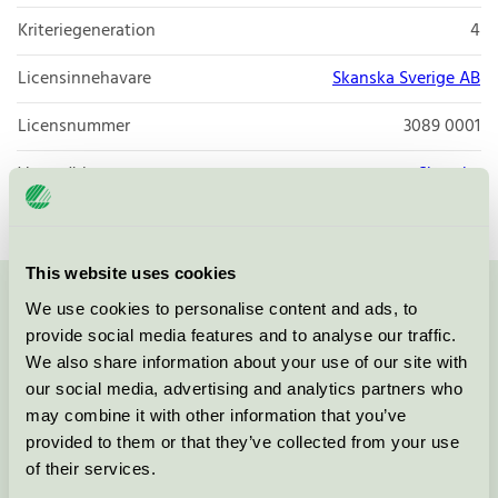
Kriteriegeneration
4
Licensinnehavare
Skanska Sverige AB
Licensnummer
3089 0001
Varumärke
Skanska
This website uses cookies
We use cookies to personalise content and ads, to
Kontakta oss på
08-55 55 24 00
eller via formuläret:
provide social media features and to analyse our traffic.
We also share information about your use of our site with
our social media, advertising and analytics partners who
may combine it with other information that you’ve
Fortsätt
provided to them or that they’ve collected from your use
of their services.