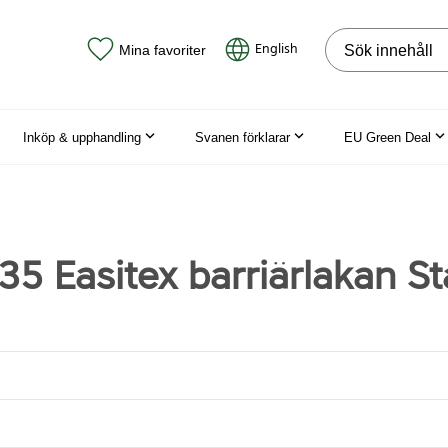
Sök på webbpla
English
Mina favoriter
Inköp & upphandling
Svanen förklarar
EU Green Deal
5 Easitex barriärlakan St