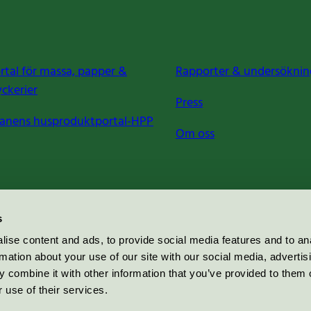
rtal för massa, papper &
Rapporter & undersöknin
yckerier
Press
anens husproduktportal-HPP
Om oss
s
ise content and ads, to provide social media features and to an
rmation about your use of our site with our social media, advertis
 combine it with other information that you’ve provided to them o
 use of their services.