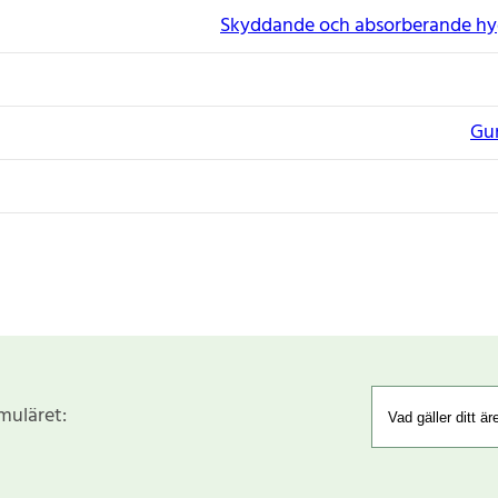
Skyddande och absorberande hy
Gu
rmuläret: