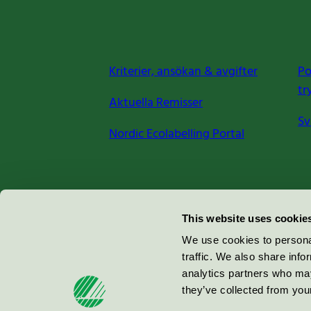
Kriterier, ansökan & avgifter
Po
tr
Aktuella Remisser
Sv
Nordic Ecolabelling Portal
Miljömärkning Sverige AB
This website uses cookie
Box
38114
We use cookies to personal
traffic. We also share info
100 64
Stockholm
analytics partners who may
they’ve collected from your