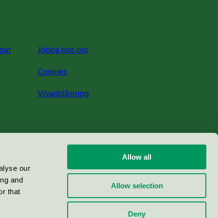
gar
Jobba hos oss
Cookies
Visselblåsning
Allow all
alyse our
ing and
Allow selection
r that
Deny