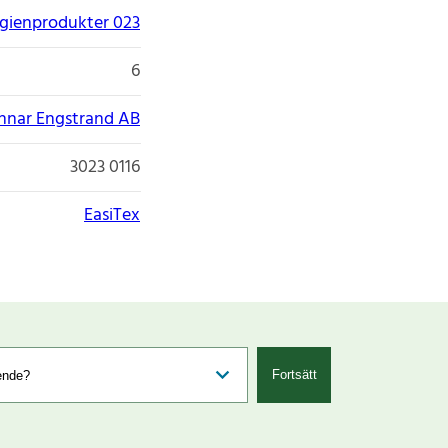
gienprodukter 023
6
nnar Engstrand AB
3023 0116
EasiTex
Fortsätt