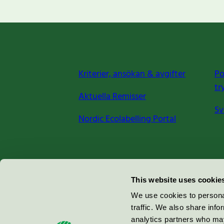
Kriterier, ansökan & avgifter
Po
tr
Aktuella Remisser
Sv
Nordic Ecolabelling Portal
Miljömärkning Sverige AB
This website uses cookie
Box
38114
We use cookies to personal
traffic. We also share info
100 64
Stockholm
analytics partners who may