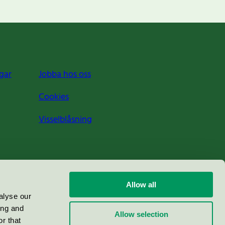
gar
Jobba hos oss
Cookies
Visselblåsning
Allow all
alyse our
ing and
Allow selection
r that