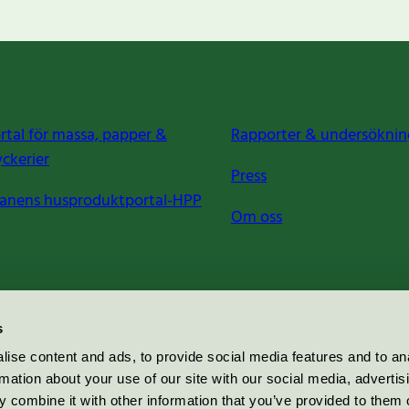
rtal för massa, papper &
Rapporter & undersöknin
yckerier
Press
anens husproduktportal-HPP
Om oss
s
ise content and ads, to provide social media features and to an
rmation about your use of our site with our social media, advertis
 combine it with other information that you’ve provided to them o