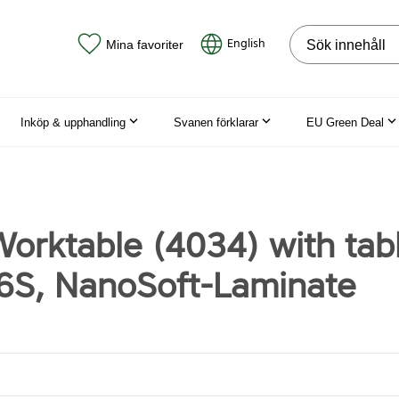
Sök på webbpla
English
Mina favoriter
Inköp & upphandling
Svanen förklarar
EU Green Deal
orktable (4034) with tab
6S, NanoSoft-Laminate