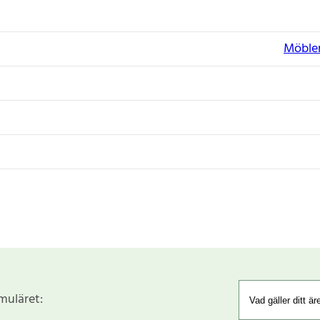
Möbler
rmuläret: