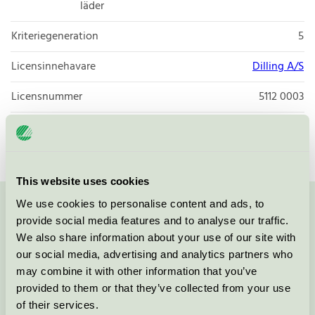
läder
Kriteriegeneration
5
Licensinnehavare
Dilling A/S
Licensnummer
5112 0003
Varumärke
Dilling
This website uses cookies
We use cookies to personalise content and ads, to
Kontakta oss på
08-55 55 24 00
eller via formuläret:
provide social media features and to analyse our traffic.
We also share information about your use of our site with
our social media, advertising and analytics partners who
may combine it with other information that you’ve
provided to them or that they’ve collected from your use
Fortsätt
of their services.