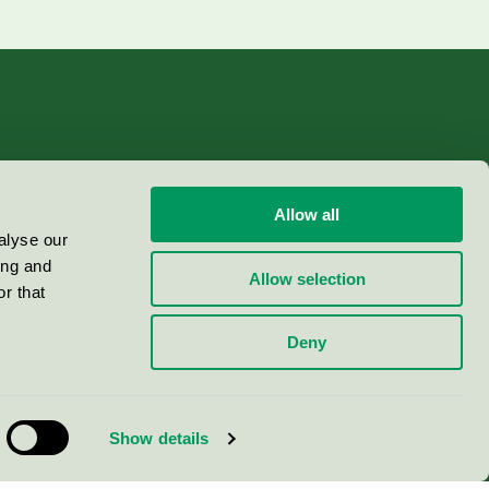
Allow all
alyse our
ing and
Allow selection
r that
Deny
Show details