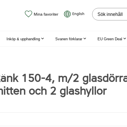
Sök på webbpla
English
Mina favoriter
Inköp & upphandling
Svanen förklarar
EU Green Deal
änk 150-4, m/2 glasdörra
mitten och 2 glashyllor