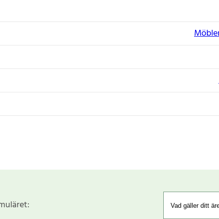
Möbler
rmuläret: