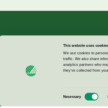
Miljömärkning Sverige AB
This website uses cookie
Box
38114
We use cookies to personal
traffic. We also share info
100 64
Stockholm
analytics partners who may
they’ve collected from your
© 2026
Consent
Necessary
Selection