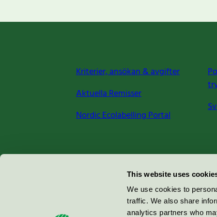
Kriterier, ansökan & avgifter
Po
tr
Aktuella Remisser
Sv
Nordic Ecolabelling Portal
Miljömärkning Sverige AB
This website uses cookie
Box
38114
We use cookies to personal
traffic. We also share info
100 64
Stockholm
analytics partners who may