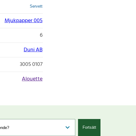
Servett
Mjukpapper 005
6
Duni AB
3005 0107
Alouette
Fortsätt