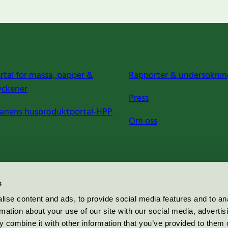
rtal för massa, papper &
Rapporter & undersöknin
yckerier
Press
anens husproduktportal-HPP
Om oss
s
ise content and ads, to provide social media features and to an
rmation about your use of our site with our social media, advertis
 combine it with other information that you’ve provided to them o