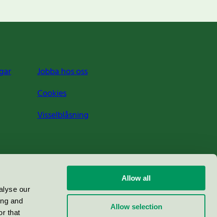
gar
Jobba hos oss
Cookies
Visselblåsning
Allow all
alyse our
ing and
Allow selection
r that