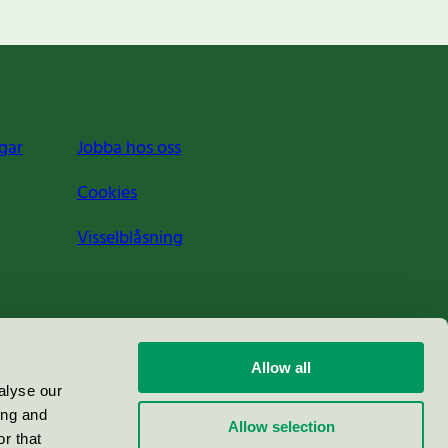
gar
Jobba hos oss
Cookies
Visselblåsning
Allow all
alyse our
ing and
Allow selection
r that