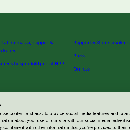
rtal för massa, papper &
Rapporter & undersöknin
yckerier
Press
anens husproduktportal-HPP
Om oss
s
ise content and ads, to provide social media features and to an
rmation about your use of our site with our social media, advertis
 combine it with other information that you’ve provided to them o