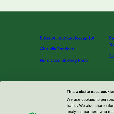
Kriterier, ansökan & avgifter
Po
tr
Aktuella Remisser
Sv
Nordic Ecolabelling Portal
Miljömärkning Sverige AB
This website uses cookie
Box
38114
We use cookies to personal
traffic. We also share info
100 64
Stockholm
analytics partners who may