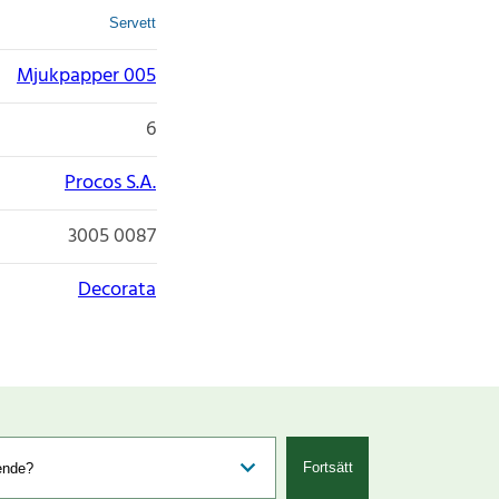
Servett
Mjukpapper 005
6
Procos S.A.
3005 0087
Decorata
Fortsätt