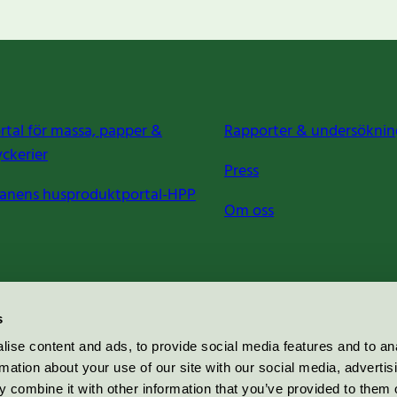
rtal för massa, papper &
Rapporter & undersöknin
yckerier
Press
anens husproduktportal-HPP
Om oss
s
ise content and ads, to provide social media features and to an
rmation about your use of our site with our social media, advertis
 combine it with other information that you’ve provided to them o