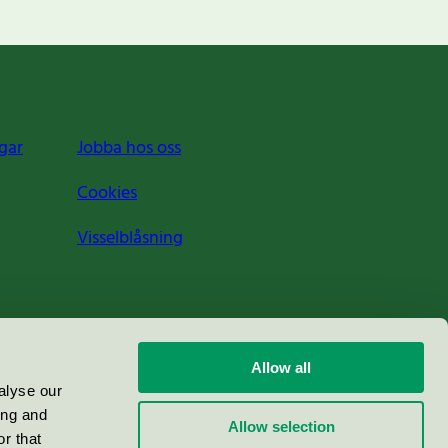
gar
Jobba hos oss
Cookies
Visselblåsning
Allow all
alyse our
ing and
Allow selection
r that