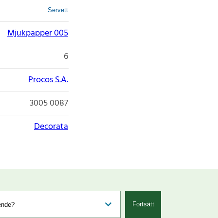
Servett
Mjukpapper 005
6
Procos S.A.
3005 0087
Decorata
Fortsätt