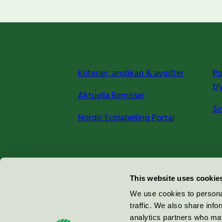
Kriterier, ansökan & avgifter
Po
tr
Aktuella Remisser
Sv
Nordic Ecolabelling Portal
Miljömärkning Sverige AB
This website uses cookie
Box
38114
We use cookies to personal
traffic. We also share info
100 64
Stockholm
analytics partners who may