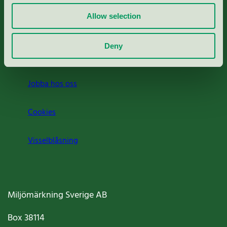
Allow selection
Press
Deny
Om oss
Jobba hos oss
Cookies
Visselblåsning
Miljömärkning Sverige AB
Box
38114