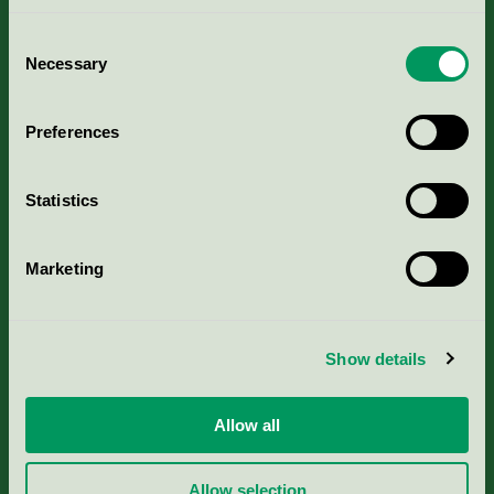
Consent
Necessary
Selection
Kriterier, ansökan & avgifter
Preferences
Aktuella Remisser
Statistics
Nordic Ecolabelling Portal
Marketing
Portal för massa, papper & tryckerier
Svanens husproduktportal-HPP
Show details
Rapporter & undersökningar
Allow all
Press
Allow selection