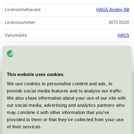
Licensinnehavare
HAGS Aneby AB
Licensnummer
3073 0020
Varumärke
HAGS
Licensnummer
3073 0020
This website uses cookies
We use cookies to personalise content and ads, to
Kontakta oss på
08-55 55 24 00
eller via formuläret:
provide social media features and to analyse our traffic.
We also share information about your use of our site with
our social media, advertising and analytics partners who
may combine it with other information that you’ve
Fortsätt
provided to them or that they’ve collected from your use
of their services.