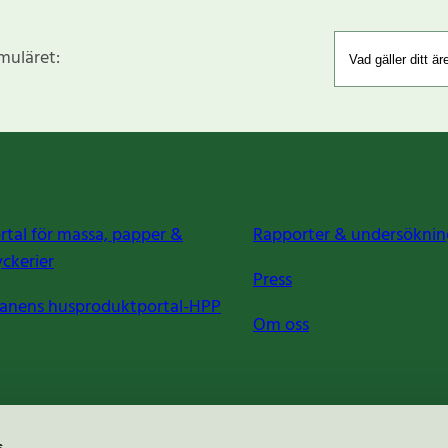
rmuläret:
rtal för massa, papper &
Rapporter & undersöknin
yckerier
Press
anens husproduktportal-HPP
Om oss
s