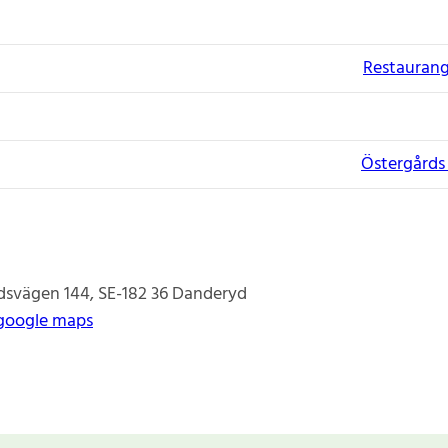
Restaurang
Östergårds
dsvägen 144
SE-182 36
Danderyd
google maps