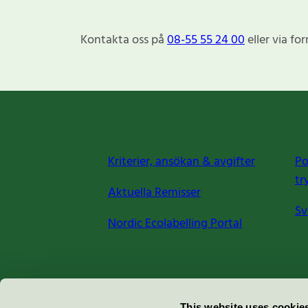
Kontakta oss på
08-55 55 24 00
eller via fo
Kriterier, ansökan & avgifter
Po
tr
Aktuella Remisser
Sv
Nordic Ecolabelling Portal
Miljömärkning Sverige AB
This website uses cookie