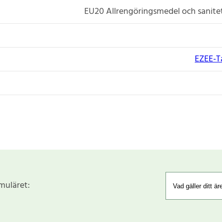
EU20 Allrengöringsmedel och sanit
EZEE-T
rmuläret: