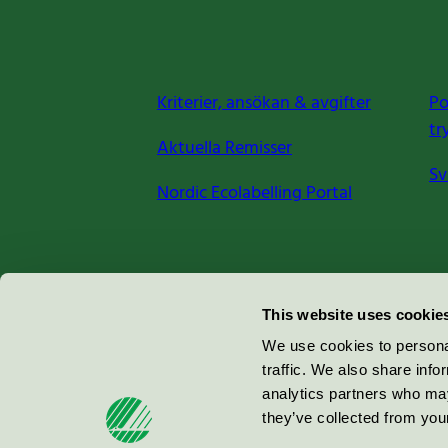
Kriterier, ansökan & avgifter
Po
tr
Aktuella Remisser
Sv
Nordic Ecolabelling Portal
Miljömärkning Sverige AB
This website uses cookie
Box
38114
We use cookies to personal
traffic. We also share info
100 64
Stockholm
analytics partners who may
they’ve collected from your