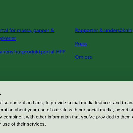
rtal för massa, papper &
Rapporter & undersöknin
yckerier
Press
anens husproduktportal-HPP
Om oss
s
ise content and ads, to provide social media features and to an
rmation about your use of our site with our social media, advertis
 combine it with other information that you’ve provided to them o
 use of their services.