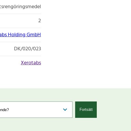
etsrengöringsmedel
2
abs Holding GmbH
DK/020/023
Xerotabs
Fortsätt