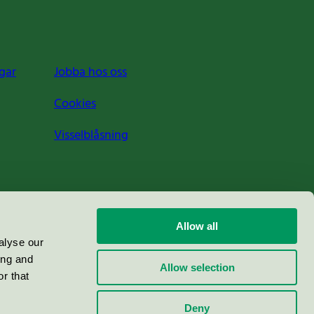
gar
Jobba hos oss
Cookies
Visselblåsning
Allow all
alyse our
ing and
Allow selection
r that
Deny