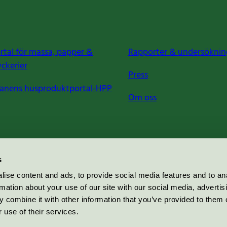
rtal för massa, papper &
Rapporter & undersöknin
yckerier
Press
anens husproduktportal-HPP
Om oss
s
ise content and ads, to provide social media features and to an
rmation about your use of our site with our social media, advertis
 combine it with other information that you’ve provided to them o
 use of their services.