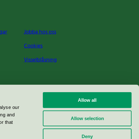
gar
Jobba hos oss
Cookies
Visselblåsning
Allow all
alyse our
ing and
Allow selection
r that
Deny