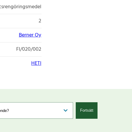
etsrengöringsmedel
2
Berner Oy
FI/020/002
HETI
Fortsätt