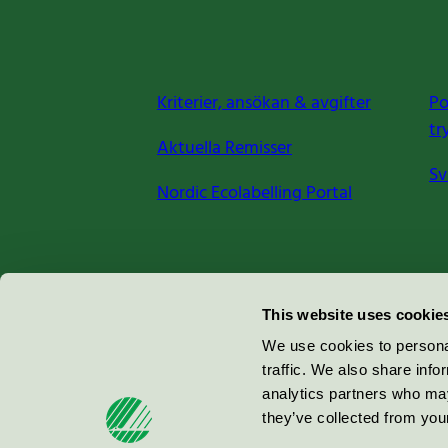
Kriterier, ansökan & avgifter
Po
tr
Aktuella Remisser
Sv
Nordic Ecolabelling Portal
Miljömärkning Sverige AB
This website uses cookie
Box
38114
We use cookies to personal
traffic. We also share info
100 64
Stockholm
analytics partners who may
they’ve collected from your