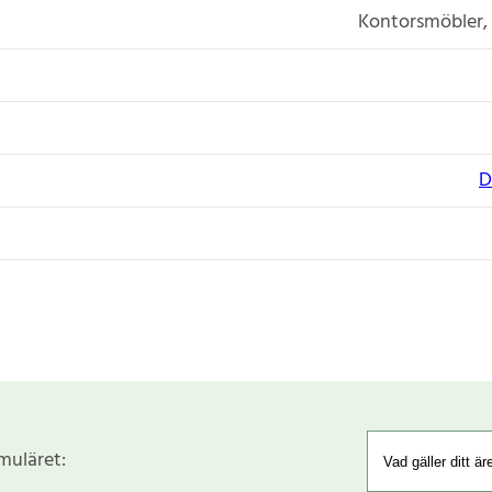
Kontorsmöbler, 
D
rmuläret: