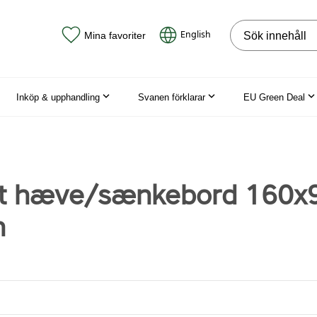
Sök på webbpla
English
Mina favoriter
Inköp & upphandling
Svanen förklarar
EU Green Deal
ct hæve/sænkebord 160x
n