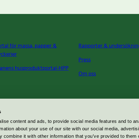
rtal för massa, papper &
Rapporter & undersöknin
yckerier
Press
anens husproduktportal-HPP
Om oss
s
ise content and ads, to provide social media features and to an
rmation about your use of our site with our social media, advertis
 combine it with other information that you’ve provided to them o