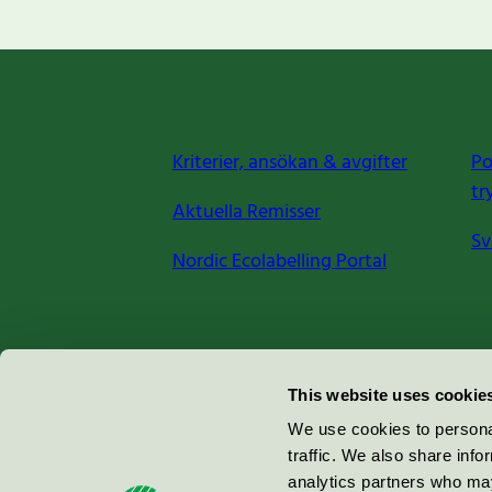
Kriterier, ansökan & avgifter
Po
tr
Aktuella Remisser
Sv
Nordic Ecolabelling Portal
Miljömärkning Sverige AB
This website uses cookie
Box
38114
We use cookies to personal
traffic. We also share info
100 64
Stockholm
analytics partners who may