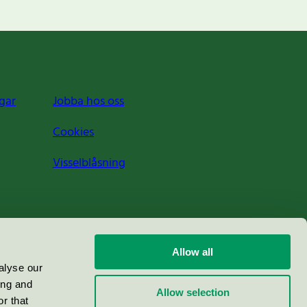
gar
Jobba hos oss
Cookies
Visselblåsning
Allow all
alyse our
ing and
Allow selection
r that